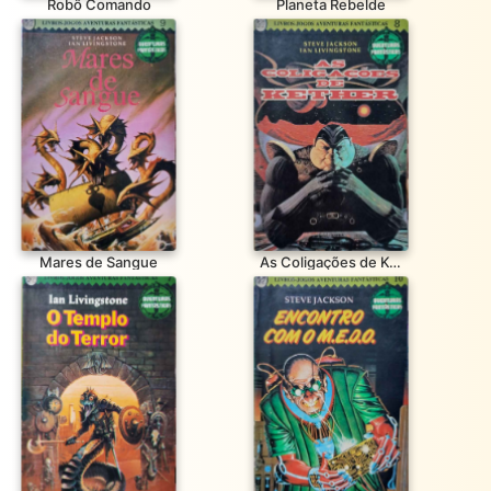
Robô Comando
Planeta Rebelde
Mares de Sangue
As Coligações de Kether