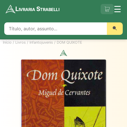
☰
Livraria Strabelli
Início
/
Livros
/
Infantojuvenis
/
DOM QUIXOTE