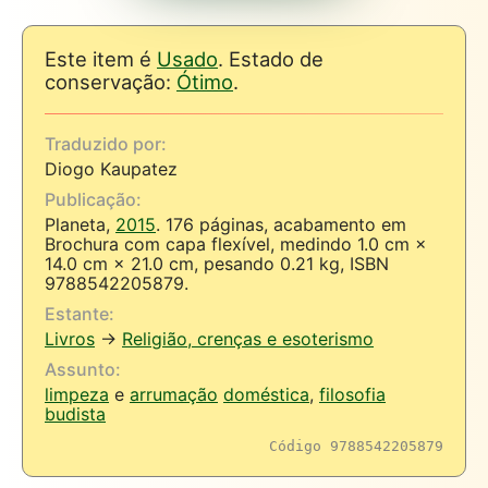
Este item é
Usado
. Estado de
conservação:
Ótimo
.
Traduzido por:
Diogo Kaupatez
Publicação:
Planeta,
2015
. 176 páginas, acabamento em
Brochura com capa flexível, medindo 1.0 cm ×
14.0 cm × 21.0 cm, pesando 0.21 kg, ISBN
9788542205879.
Estante:
Livros
→
Religião, crenças e esoterismo
Assunto:
limpeza
e
arrumação
doméstica
,
filosofia
budista
Código 9788542205879