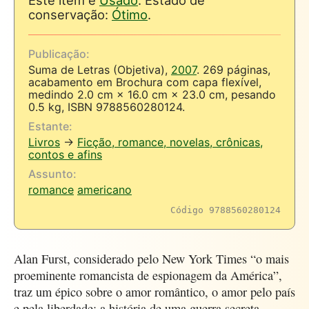
Este item é
Usado
. Estado de
conservação:
Ótimo
.
Publicação:
Suma de Letras (Objetiva),
2007
. 269 páginas,
acabamento em Brochura com capa flexível,
medindo 2.0 cm × 16.0 cm × 23.0 cm, pesando
0.5 kg, ISBN 9788560280124.
Estante:
Livros
→
Ficção, romance, novelas, crônicas,
contos e afins
Assunto:
romance
americano
Código 9788560280124
Alan Furst, considerado pelo New York Times “o mais
proeminente romancista de espionagem da América”,
traz um épico sobre o amor romântico, o amor pelo país
e pela liberdade: a história de uma guerra secreta,