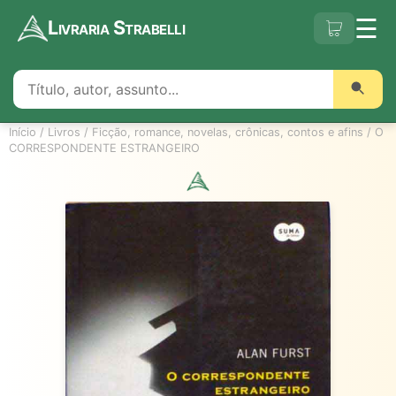
☰
Livraria Strabelli
Início
/
Livros
/
Ficção, romance, novelas, crônicas, contos e afins
/
O
CORRESPONDENTE ESTRANGEIRO