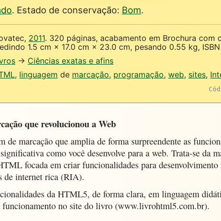
ado
. Estado de conservação:
Bom
.
ovatec,
2011
. 320 páginas, acabamento em Brochura com ca
edindo 1.5 cm × 17.0 cm × 23.0 cm, pesando 0.55 kg, ISB
ivros
→
Ciências exatas e afins
TML
,
linguagem
de
marcação
,
programação
,
web
,
sites
,
Int
Cód
cação que revolucionou a Web
 de marcação que amplia de forma surpreendente as funcio
significativa como você desenvolve para a web. Trata-se da m
 HTML focada em criar funcionalidades para desenvolvimento 
 de internet rica (RIA).
cionalidades da HTML5, de forma clara, em linguagem didáti
 funcionamento no site do livro (www.livrohtml5.com.br).