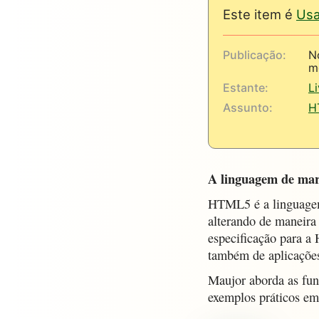
Este item é
Us
Publicação:
N
m
Estante:
L
Assunto:
H
A linguagem de mar
HTML5 é a linguagem
alterando de maneira 
especificação para a
também de aplicações
Maujor aborda as fun
exemplos práticos em