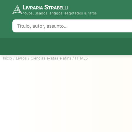
Livraria Strabelli
novos, usados, antigos, esgotados & raros
Início
/
Livros
/
Ciências exatas e afins
/
HTML5