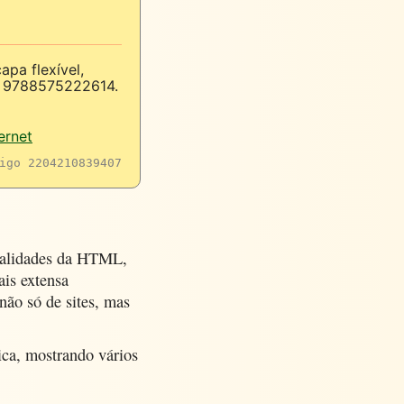
pa flexível,
N 9788575222614.
ernet
igo 2204210839407
nalidades da HTML,
ais extensa
não só de sites, mas
ca, mostrando vários