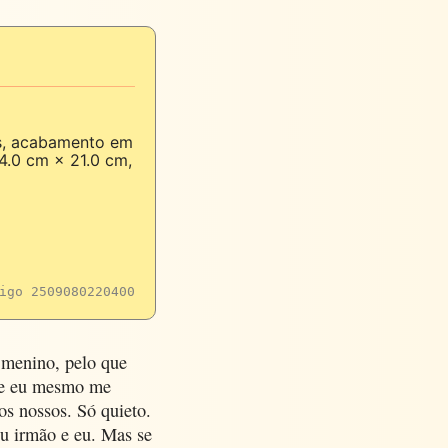
s, acabamento em
4.0 cm × 21.0 cm,
igo 2509080220400
 menino, pelo que
que eu mesmo me
os nossos. Só quieto.
u irmão e eu. Mas se