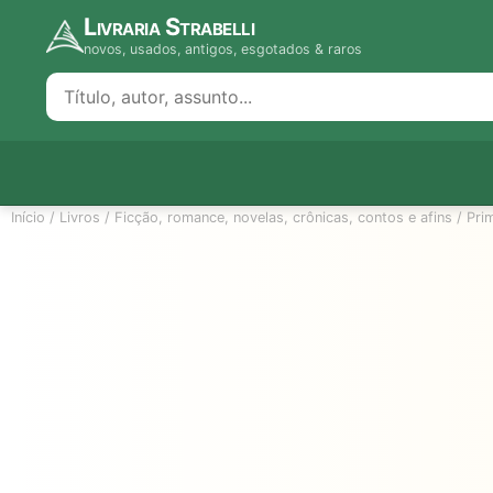
Livraria Strabelli
novos, usados, antigos, esgotados & raros
Início
/
Livros
/
Ficção, romance, novelas, crônicas, contos e afins
/
Pri