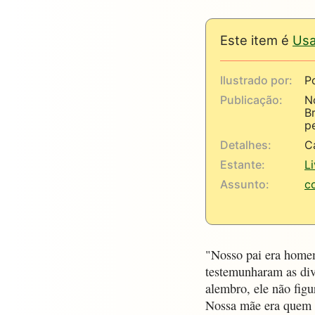
Este item é
Us
Ilustrado por:
P
Publicação:
N
B
p
Detalhes:
C
Estante:
L
Assunto:
c
"Nosso pai era homem
testemunharam as div
alembro, ele não figu
Nossa mãe era quem r