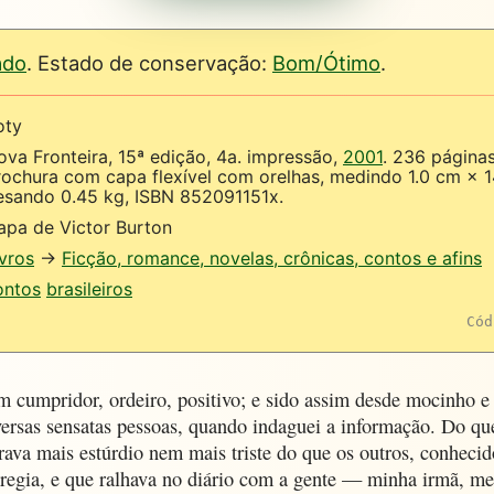
ado
. Estado de conservação:
Bom/Ótimo
.
oty
ova Fronteira, 15ª edição, 4a. impressão,
2001
. 236 página
rochura com capa flexível com orelhas, medindo 1.0 cm × 1
esando 0.45 kg, ISBN 852091151x.
apa de Victor Burton
ivros
→
Ficção, romance, novelas, crônicas, contos e afins
ontos
brasileiros
Cód
 cumpridor, ordeiro, positivo; e sido assim desde mocinho e
ersas sensatas pessoas, quando indaguei a informação. Do 
rava mais estúrdio nem mais triste do que os outros, conhecid
egia, e que ralhava no diário com a gente — minha irmã, me