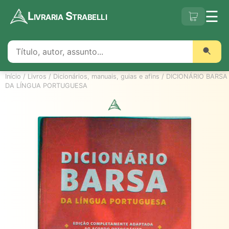
☰
Livraria Strabelli
Início
/
Livros
/
Dicionários, manuais, guias e afins
/
DICIONÁRIO BARSA
DA LÍNGUA PORTUGUESA