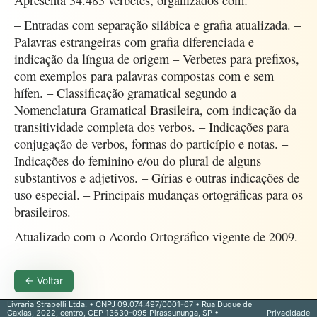
Apresenta 34.483 verbetes, organizados com:
– Entradas com separação silábica e grafia atualizada. –
Palavras estrangeiras com grafia diferenciada e
indicação da língua de origem – Verbetes para prefixos,
com exemplos para palavras compostas com e sem
hífen. – Classificação gramatical segundo a
Nomenclatura Gramatical Brasileira, com indicação da
transitividade completa dos verbos. – Indicações para
conjugação de verbos, formas do particípio e notas. –
Indicações do feminino e/ou do plural de alguns
substantivos e adjetivos. – Gírias e outras indicações de
uso especial. – Principais mudanças ortográficas para os
brasileiros.
Atualizado com o Acordo Ortográfico vigente de 2009.
← Voltar
Livraria Strabelli Ltda. • CNPJ 09.074.497/0001-67 • Rua Duque de
Caxias, 2022, centro, CEP 13630-095 Pirassununga, SP •
Privacidade