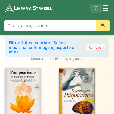
☰
Livraria Strabelli
Filtro: Subcategoria = "Saúde,
medicina, enfermagem, esporte e
[Remover]
afins"
Mostrando 1 a 16 de 16 registros