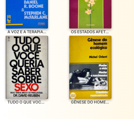
A VOZ E A TERAPIA VOCAL
OS ESTADOS AFETIVOS E OS REMÉDIOS FLORAIS DO DR BACH – UM RE
TUDO O QUE VOCÊ QUERIA SABER SOBRE SEXO MAS TINHA MEDO DE PE
GÊNESE DO HOMEM ECOLÓGICO – O INSTINTO REENCONTRADO